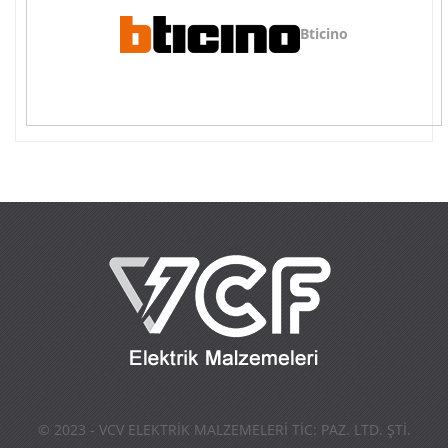
Bticino
© 2023 - VCV ELEKTRİK MALZEMELERİ TİC: PAZ. LTD. ŞTİ.