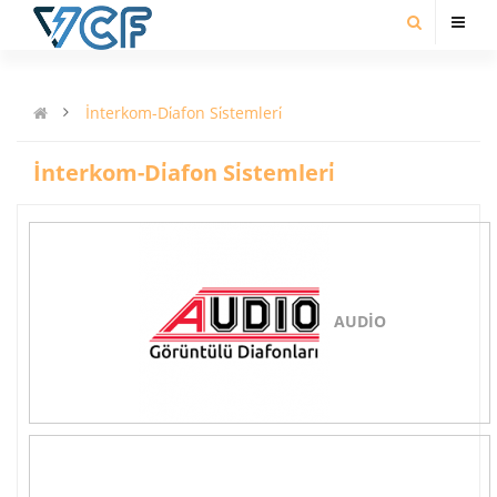
İnterkom-Di̇afon Si̇stemleri̇
İnterkom-Di̇afon Si̇stemleri̇
AUDİO