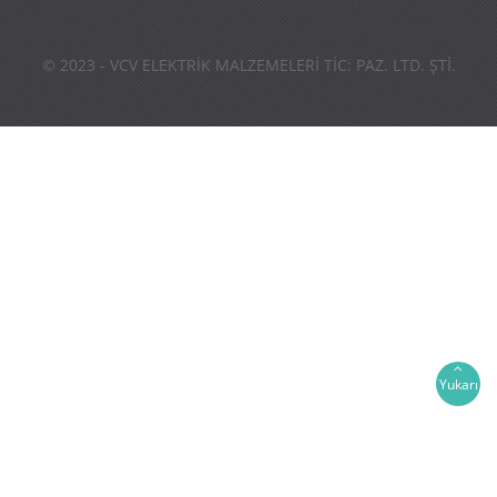
© 2023 - VCV ELEKTRİK MALZEMELERİ TİC: PAZ. LTD. ŞTİ.
Yukarı